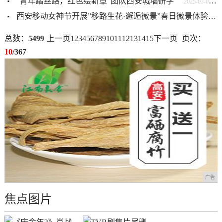
“青年踏丝路，红色绘新章”团队西安城墙研学
2025-03-09 15:55:29
西安移动女神节开展”移路生花·邂逅微景”春日微景体验活动
总数：
5499
上一页
1
2
3
4
5
6
7
8
9
10
11
12
13
14
15
下一页
页次：
10
/367
广告
焦点图片