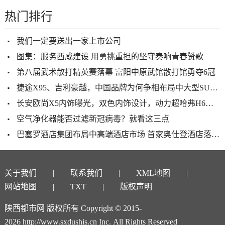
热门排行
我们一定要送出一家上市公司
图集：服务西咸建设 用勇挑重担的坚守奏响青春赞歌
第八届武术散打精英赛落幕 富阳中原武馆散打馆勇夺6冠
捷途X95、吉利豪越，中国品牌为何争相布局中大型SUV市场
长安欧尚X5内饰曝光，双色内饰设计，动力超哈弗H6，11月就能买
空气净化器能否过滤新冠病毒？就看这三点
巴塞罗酒店集团布局中高端酒店市场 首家奥仕登酒店落户西安
关于我们
联系我们
XML地图
网站地图
TXT
版权声明
陕西都市网 版权所有 Copyright © 2015-
2026 http://www.sxdushis.cn Inc. All Rights Reserved