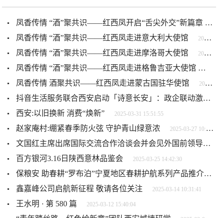
凤香传情 “酒”聚共识——红西凤开启“舌尖外交”新篇章
20
凤香传情 “酒”聚共识——红西凤走进意大利大使馆
2025-04-07 10:04:34
凤香传情 “酒”聚共识——红西凤走进摩洛哥大使馆
2025-04-07 09:58:26
凤香传情 “酒”聚共识——红西凤走进格鲁吉亚大使馆
2025
凤香传情 酒聚共识——红西凤走进蒙古国驻华使馆
2025-04-07 09:51:54
抖音生活服务联合西安启动「诗意长安」：政企联动激活节后消费热
西安:以旧换新 消费“焕新”
2025-03-31 15:51:55
赵家庵村:绷紧春季防火弦 守护青山绿意浓
2025-03-27 10:48:57
文国红主席出席国际交流合作洽谈会并会见外国前领导人
百方银河3.16日陕西意林品鉴会
2025-03-25 14:42:30
保粮安 助春耕“罗布泊”宁夏地区春耕护航系列产品推介活动顺利举办
鑫嘉峰公司启航新征程 敬请各位关注
2025-03-14 10:31:41
王水明 · 第 580 篇
2025-03-12 15:40:04