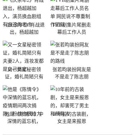
《庆余年2》肖战退
TVB剧集片尾删走
出，杨超越加
幕后工作人员
又一女星秘密领
张若昀装扮网友是
证，婚礼简陋只有
不是走了陈志朋
他是《陈情令》中
10年前的古装剧，
深情的蓝忘机，
女主是来报恩