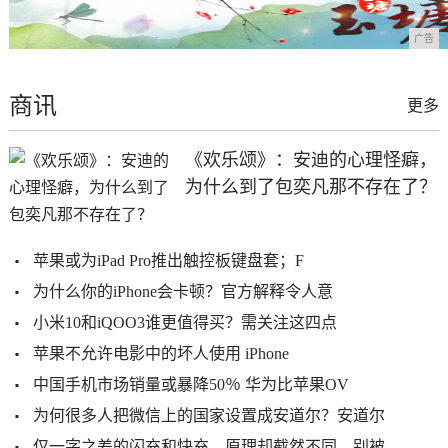
广告
商讯
更多
《欢乐颂》：安迪的心理怪癖，
为什么到了包奕凡那不存在了？
苹果或为iPad Pro推出触控板键盘套；F
为什么你的iPhone会卡顿？官方解释令人意
小米10和iQOO3谁更值得买？需关注这四点
苹果不允许电影中的坏人使用 iPhone
中国手机市场销量或暴降50％ 华为比苹果OV
为何很多人把微信上的国家设置成安道尔？安道尔
仅一字之差的闪充和快充，原理却截然不同，别被