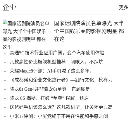
企业
更多
国家话剧院演员名单曝光 大半
个中国娱乐圈的影视剧明星 都
在这
高通5G技术行业应用广阔，变革汽车使用体验
几款高性价比旗舰机型推荐：闭眼入，不踩坑
荣耀Magic8评测：AI手机喊了这么多年，
《成都诺和企业文化践行者》—践行文化，榜样力
骁龙8s Gen4并非骁龙8s至尊，它到底是
骁龙 8S 揭秘：打破 “至尊” 误解，还原
送爸妈手机该怎么选？这几款机型，让关怀更显高
小米17评测：小屏党终于不用在性能和手感之间