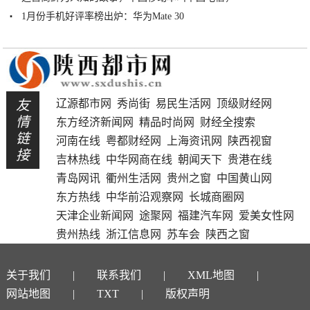
1月份手机好评率榜出炉：华为Mate 30
友
辽源都市网
秀尚街
易民生活网
顶级财经网
情
东方经济新闻网
精品时尚网
财经全搜索
链
河南在线
粤都财经网
上海资讯网
陕西视窗
接
吉林热线
中华网商在线
朝闻天下
贵港在线
青岛网讯
衢州生活网
贵州之窗
中国黄山网
东方热线
中华前沿观察网
长城商圈网
天津企业新闻网
途聚网
福建汽车网
爱美女性网
贵州热线
浙江信息网
苏车会
陕西之窗
关于我们
联系我们
XML地图
网站地图
TXT
版权声明