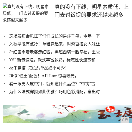
真的没有下线，明星素质低，上
门去讨饭提的要求还越来越多
这场发布会见证了悄悄成长的易烊千玺，今年一下
入秋早晚有点冷！单鞋穿起来，时髦百搭女人味让
孙红雷牵着老婆走红毯，黑超西装一脸幸福，王骏
YSL新包速递，款式丰富多彩，标志性长流苏和
秋冬穿搭| 驼色系单品必不可少！
神似“鞋王”配色！AJ1 Low 惊喜曝光，
看一眼男人皮带扣，就知道什么品位？"带钩"古
为什么法式穿搭如此优雅？巧用色彩搭配，穿出时
广告