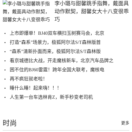
李小璐与甜馨跳手指舞，戴面具
动作默契，甜馨女大十八变很乖
巧
上市即爆单！BJ40双车横扫玉树赛马会，北京
打造“森系”场景力，极狐阿尔法S/T森林版首
“森系”清新扑面而来，极狐阿尔法S/T森林版
看京城德比大战，开走魔核新车，北京汽车品牌之
困不住的BJ60雷霆！跨年全国大联考，魔核电
再不疯狂就老啦！
睡什么睡！起来嗨！！！
人生第一台车选林肯Z，新手秒变老司机
时尚
更多