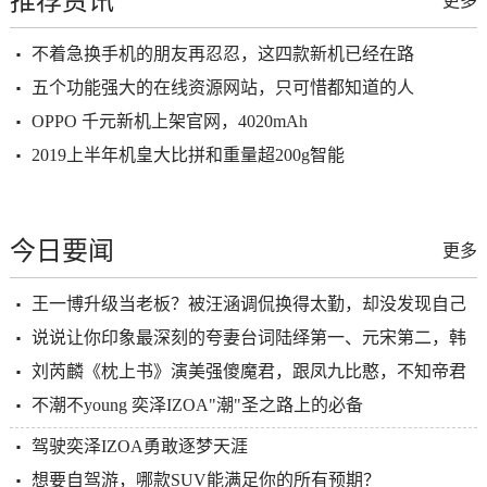
推荐资讯
更多
不着急换手机的朋友再忍忍，这四款新机已经在路
五个功能强大的在线资源网站，只可惜都知道的人
OPPO 千元新机上架官网，4020mAh
2019上半年机皇大比拼和重量超200g智能
今日要闻
更多
王一博升级当老板？被汪涵调侃换得太勤，却没发现自己
说说让你印象最深刻的夸妻台词陆绎第一、元宋第二，韩
刘芮麟《枕上书》演美强傻魔君，跟凤九比憨，不知帝君
不潮不young 奕泽IZOA"潮"圣之路上的必备
驾驶奕泽IZOA勇敢逐梦天涯
想要自驾游，哪款SUV能满足你的所有预期？