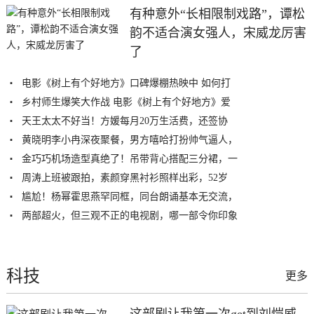
有种意外“长相限制戏路”，谭松
韵不适合演女强人，宋威龙厉害
了
电影《树上有个好地方》口碑爆棚热映中 如何打
乡村师生爆笑大作战 电影《树上有个好地方》爱
天王太太不好当！方媛每月20万生活费，还签协
黄晓明李小冉深夜聚餐，男方嘻哈打扮帅气逼人，
金巧巧机场造型真绝了！吊带背心搭配三分裙，一
周涛上班被跟拍，素颜穿黑衬衫照样出彩，52岁
尴尬！杨幂霍思燕罕同框，同台朗诵基本无交流，
两部超火，但三观不正的电视剧，哪一部令你印象
科技
更多