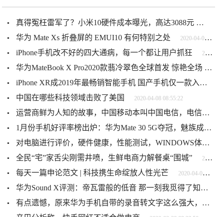
真得冤枉雷军了？小米10硬件成本曝光，高达3088元
2020-
华为 Mate Xs 折叠屏的 EMUI10 有何特别之处
2020-04-09 06:47:19
iPhone手机改不好的四大通病，每一个都让用户抓狂
2020-04-08 10:52:34
华为MateBook X Pro2020款翡冷翠色全球首发 惊艳全场
2
iPhone XR成2019年最畅销智能手机 国产手机仅一款入围前十
中国在哪些科技领域击败了美国
2020-04-08 08:55:22
运营商鲜为人知的故事，中国移动本叫中国电信，电信本来叫什么？
1月份手机好评率榜出炉：华为Mate 30 5G夺冠，魅族成最大赢家
对电脑进行评价，硬件健康，性能测试，WINDOWS体验指数
全民“宅”家舌尖刚需井喷，生鲜电商力解餐桌“围城”
2020-04-04 07:07:57
每天一篇申论范文 | 科技携生命绽放人性光芒
2020-04-01 10:48:04
华为Sound X评测：帝瓦雷般的低音 那一刻我觅得了知音
有点遗憾，原来华为手机自带的录音转文字这么强大，只怪没早发现