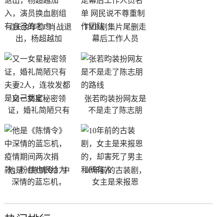
《庆余年2》肖战退
TVB剧集片尾删走
出，杨超越加
幕后工作人员
又一女星秘密领
张若昀装扮网友是
证，婚礼简陋只有
不是走了陈志朋
他是《陈情令》中
10年前的古装剧，
深情的蓝忘机，
女主是来报恩