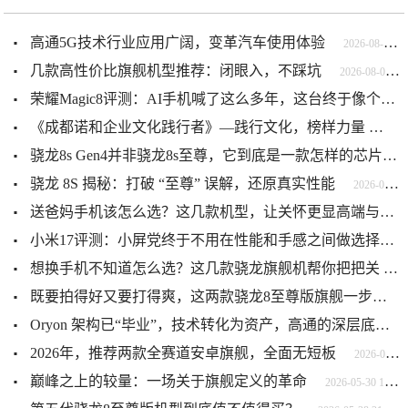
高通5G技术行业应用广阔，变革汽车使用体验
2026-08-05 09:24:12
几款高性价比旗舰机型推荐：闭眼入，不踩坑
2026-08-05 09:38:10
荣耀Magic8评测：AI手机喊了这么多年，这台终于像个“管家”了
《成都诺和企业文化践行者》—践行文化，榜样力量
2026-
骁龙8s Gen4并非骁龙8s至尊，它到底是一款怎样的芯片？
骁龙 8S 揭秘：打破 “至尊” 误解，还原真实性能
2026-07-01 13:28:41
送爸妈手机该怎么选？这几款机型，让关怀更显高端与贴心
小米17评测：小屏党终于不用在性能和手感之间做选择了
想换手机不知道怎么选？这几款骁龙旗舰机帮你把把关
20
既要拍得好又要打得爽，这两款骁龙8至尊版旗舰一步到位
Oryon 架构已“毕业”，技术转化为资产，高通的深层底气
2026年，推荐两款全赛道安卓旗舰，全面无短板
2026-05-30 10:58:12
巅峰之上的较量：一场关于旗舰定义的革命
2026-05-30 10:55:56