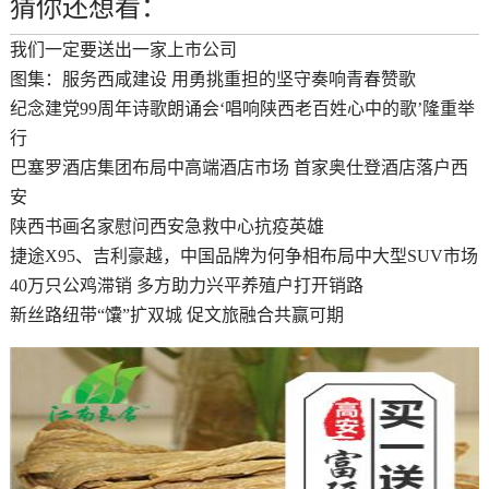
猜你还想看：
我们一定要送出一家上市公司
图集：服务西咸建设 用勇挑重担的坚守奏响青春赞歌
纪念建党99周年诗歌朗诵会‘唱响陕西老百姓心中的歌’隆重举
行
巴塞罗酒店集团布局中高端酒店市场 首家奥仕登酒店落户西
安
陕西书画名家慰问西安急救中心抗疫英雄
捷途X95、吉利豪越，中国品牌为何争相布局中大型SUV市场
40万只公鸡滞销 多方助力兴平养殖户打开销路
新丝路纽带“馕”扩双城 促文旅融合共赢可期