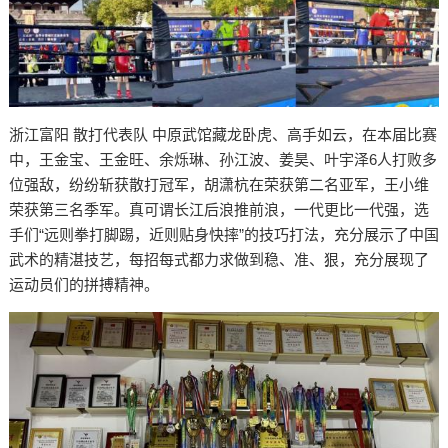
浙江富阳 散打代表队 中原武馆藏龙卧虎、高手如云，在本届比赛
中，王金宝、王金旺、余烁琳、孙江波、姜昊、叶宇泽6人打败多
位强敌，纷纷斩获散打冠军，胡潇杭在荣获第二名亚军，王小维
荣获第三名季军。真可谓长江后浪推前浪，一代更比一代强，选
手们“远则拳打脚踢，近则贴身快摔”的技巧打法，充分展示了中国
武术的精湛技艺，每招每式都力求做到稳、准、狠，充分展现了
运动员们的拼搏精神。