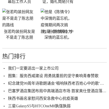
幕后工作人员
证，婚礼简陋只有
张若昀装扮网友是
他是《陈情令》中
不是走了陈志朋
深情的蓝忘机，
热门排行
我们一定要送出一家上市公司
图集：服务西咸建设 用勇挑重担的坚守奏响青春赞歌
纪念建党99周年诗歌朗诵会‘唱响陕西老百姓心中的歌’隆重举行
巴塞罗酒店集团布局中高端酒店市场 首家奥仕登酒店落户西安
陕西书画名家慰问西安急救中心抗疫英雄
三星GalaxyS5与HTCOneM8孰强孰弱