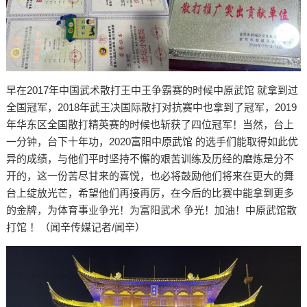
早在2017年中国武术散打王中王争霸赛的时候中原武馆 就拿到过
全国冠军，2018年武王决国际散打对抗赛中也拿到了冠军，2019
年华东区全国散打精英赛的时候也斩获了四位冠军！当然，台上
一分钟，台下十年功，2020富阳中原武馆 的选手们能取得如此优
异的成绩，与他们平时坚持不懈的艰苦训练及历经的磨炼是分不
开的，这一份苦尽甘来的喜悦，也必将鼓励他们将来在更大的舞
台上绽放光芒，希望他们再接再厉，在今后的比赛中能拿到更多
的金牌，为体育事业争光！为富阳武术 争光！加油！中原武馆散
打馆 ！（闻辛传媒记者/闻辛）