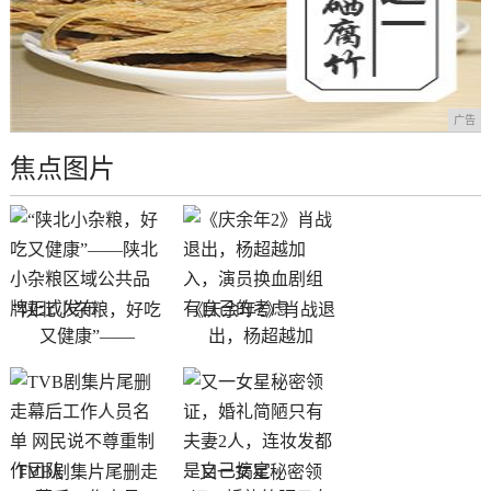
广告
焦点图片
“陕北小杂粮，好吃
《庆余年2》肖战退
又健康”——
出，杨超越加
TVB剧集片尾删走
又一女星秘密领