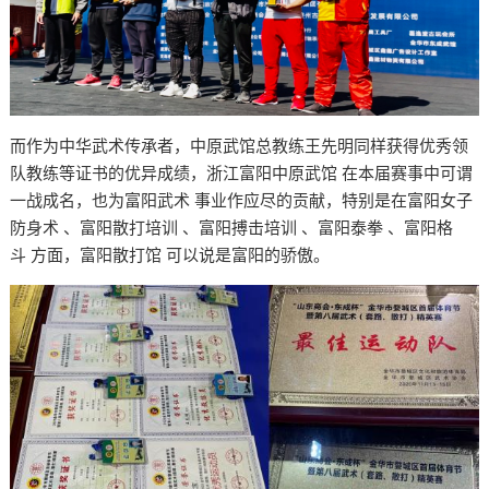
而作为中华武术传承者，中原武馆总教练王先明同样获得优秀领
队教练等证书的优异成绩，浙江富阳中原武馆 在本届赛事中可谓
一战成名，也为富阳武术 事业作应尽的贡献，特别是在富阳女子
防身术 、富阳散打培训 、富阳搏击培训 、富阳泰拳 、富阳格
斗 方面，富阳散打馆 可以说是富阳的骄傲。