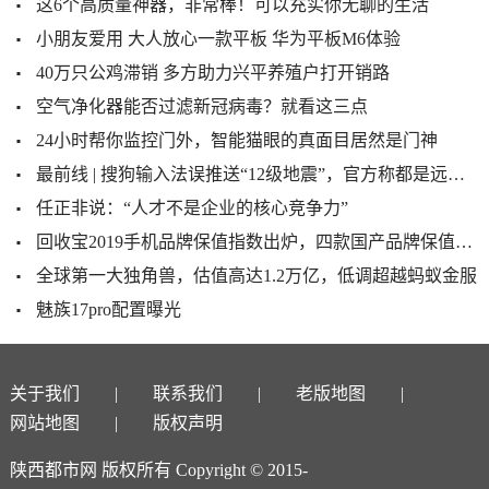
这6个高质量神器，非常棒！可以充实你无聊的生活
小朋友爱用 大人放心一款平板 华为平板M6体验
40万只公鸡滞销 多方助力兴平养殖户打开销路
空气净化器能否过滤新冠病毒？就看这三点
24小时帮你监控门外，智能猫眼的真面目居然是门神
最前线 | 搜狗输入法误推送“12级地震”，官方称都是远程办公惹的祸
任正非说：“人才不是企业的核心竞争力”
回收宝2019手机品牌保值指数出炉，四款国产品牌保值率超华为
全球第一大独角兽，估值高达1.2万亿，低调超越蚂蚁金服
魅族17pro配置曝光
关于我们
联系我们
老版地图
网站地图
版权声明
陕西都市网 版权所有 Copyright © 2015-