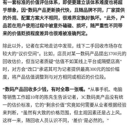
有一套标准的价值评估体系，即使要建立该体系难度也将超
乎想象，因“数码产品更新换代快，且随品牌不同，厂家提供
的外观、配置方案大不相同，很难界定孰好孰坏。”此外，产
品若在用户使用过程中被意外磕碰、损坏，随严重性不同带
来的价值贬损程度差异也很难被准确判定。
除此以外，记者在实地走访中发现，线下二手回收市场存在
较大的“议价空间”。比如，店员对某一数码产品提出3700元的
回收估价，但当记者质疑“估值不如某线上平台或隔壁店高”
时，对方会“改口”承诺其可为记者提供最高300元的加价幅
度，将产品估值调整到与对方相同或相近的价位段。
“数码产品回收多少钱，有时全靠一张嘴。”
从事手机、电脑
等销售工作超10年的陈先生告诉记者，3C数码类产品没有统
一的估价标准，它的“剩余价值”究竟如何需要从业者根据经验
来判断，“虽然有大致的价格范围，但主观因素还是占上风。
这样一来，随回收人员认识不同，‘差价’是必然的。”