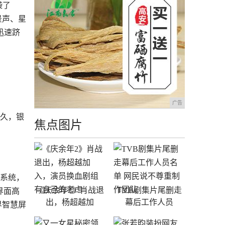
袭了
景声、星
迅速跻
广告
久，银
焦点图片
o系统，
《庆余年2》肖战退
TVB剧集片尾删走
界面高
出，杨超越加
幕后工作人员
界智慧屏