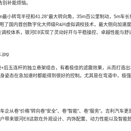
，告别补能烦恼。
2m最小转弯半径和41.28°最大转向角，35m百公里制动，5m车
采用了国内首创数字化大师级R&H虚拟调校技术，最大侧向加速
平顺性调校体系，银河E8实现了灵动好开与平稳操控、卓越性能与舒
逊+后五连杆的独立悬架组合，有着极佳的滤震效果，从而打造出
身姿态在急加速时都能得到很好的控制。尤其是在弯道中，极强
从卷“价格”转向卷“安全”、卷“智能”、卷“服务”。吉利汽车更
户带来银河E8这款在外观设计、内饰配置、动力性能以及智能