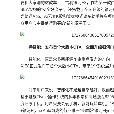
要和大家聊的这款车——吉利银河E8，作为第一款
SEA架构的“安全好底子”，还搭载了全面升级的银河Fl
光绮遇App、Ai无麦K歌和管家模式离车助手等多项
身用户心中最值得购买的“新能源卷王”。
卷智能：发布首个大版本OTA，全面升级银河Fly
智能化一直是众多新能源车企重点发力的方向，
河E8正式发布了首个大版本OTA，带来1个系统层升
对于用户来说，智能化不是越复杂越好，反而越是容
基于魅族Flyme操作系统的多年积累和高通骁龙8
度还原手机，用户只要会玩手机，就能玩转车机。银河Fl
+银河Flyme Auto组成的行业唯一“长屏版”银河Flyme 