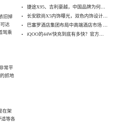
捷途X95、吉利豪越，中国品牌为何争相布局中大型SUV市场
长安欧尚X5内饰曝光，双色内饰设计，动力超哈弗H6，11月就能买
长依旧掉
度可达
巴塞罗酒店集团布局中高端酒店市场 首家奥仕登酒店落户西安
适驾乘
iQOO的44W快充到底有多快？官方实测46分钟充满手机
非常平
的抓地
是在架
舒适等各