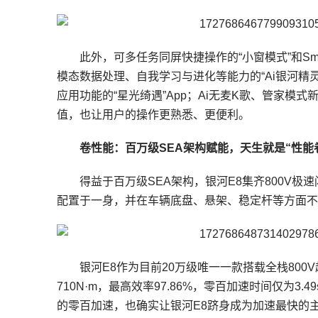
此外，可多任务同屏快捷操作的“小窗模式”和Sm
模态数据处理、自我学习与进化等能力的“Ai银河精灵
应用功能的“星光绮遇”App；Ai无麦K歌、管家模
值，也让用户的操作更熟悉、更便利。
卷性能：百万级SEA架构赋能，天生就是“性能
得益于百万级SEA架构，银河E8集齐800V极
配置于一身，并在车辆底盘、悬架、稳定杆等方面不
银河E8作为目前20万级唯一一款搭载全栈800
710N·m，最高效率97.86%，零百加速时间仅为3.4
的零百加速，也确实让银河E8跻身成为加速最快的主流