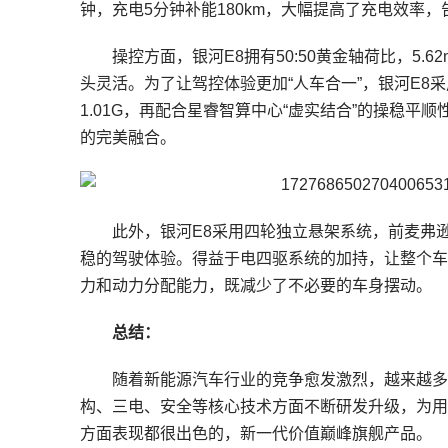
钟，充电5分钟补能180km，大幅提高了充电效率
操控方面，银河E8拥有50:50黄金轴荷比，5.6
头灵活。为了让驾控体验更加“人车合一”，银河E8
1.01G，再配合星睿智算中心“虚实结合”的操稳
的完美融合。
此外，银河E8采用四轮独立悬架系统，前麦弗
稳的驾驶体验。得益于电四驱系统的加持，让整个车
力和动力分配能力，既减少了不必要的车身摆动。
总结：
随着新能源汽车行业的竞争愈发激烈，越来越多车企
构、三电、安全等核心技术方面不断研发升级，为用
方面表现都很出色的，新一代价值巅峰旗舰产品。