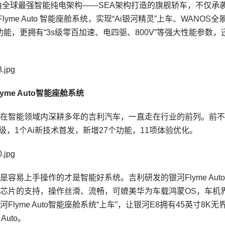
由全球最强智能纯电架构——SEA架构打造的旗舰轿车，不仅承
yme Auto 智能座舱系统，实现“Ai银河精灵”上车、WANOS全
功能，更拥有“3s级零百加速、电四驱、800V”等强大性能参数，
me Auto智能座舱系统
在智能领域内深耕多年的吉利汽车，一直走在行业的前列。前不
级，1个Ai新技术首发，新增27个功能，11项体验优化。
易上手操作的才是智能好系统。吉利研发的银河Flyme Aut
295芯片的支持，操作丝滑、流畅，可媲美华为车载鸿蒙OS，车机
yme Auto智能座舱系统“上车”，让银河E8拥有45英寸8K无
Auto。