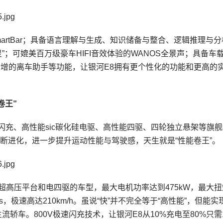
artBar；具备语言理解与生成、知识储备与整合、逻辑推理与
”；可媲美百万级豪车HIFI音效体验的WANOS全景声；具备车
式新增的离车助手等功能，让银河E8拥有更个性化的功能和更高的
卷王”
速闪充、高性能sic碳化硅电驱、高性能四驱、四轮独立悬架等旗
断进化，进一步提升运动性能与驾驶感，天生就是“性能卷王”。
V超高压平台和电四驱的车型，最大电机功率达到475kW，最大扭
9s，极速高达210km/h。虽说“快”并不完全等于“高性能”，但能实现3
轿车。800V极速闪充技术，让银河E8从10%充电至80%只需