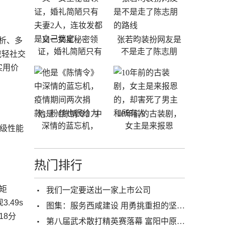
又一女星秘密领
张若昀装扮网友是
分析、多
证，婚礼简陋只有
不是走了陈志朋
载轻社交
实用价
他是《陈情令》中
10年前的古装剧，
深情的蓝忘机，
女主是来报恩
舰级性能
热门排行
矩
我们一定要送出一家上市公司
.49s
图集：服务西咸建设 用勇挑重担的坚守奏响青春赞歌
18分
第八届武术散打精英赛落幕 富阳中原武馆散打馆勇夺6冠