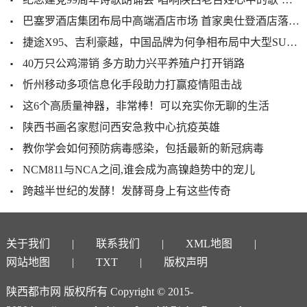
巴塞罗酒店集团布局中高端酒店市场 首家奥仕登酒店落户西安
捷途X95、吉利豪越，中国品牌为何争相布局中大型SUV市场
40万只公鸡滞销 多方助力兴平养殖户打开销路
忻州移动多项信息化手段助力打赢疫情阻击战
这6个高质量神器，非常棒！可以充实你无聊的生活
陕西书画名家慰问西安急救中心抗疫英雄
教你学会如何预防病毒感染，包括最新的新冠病毒
NCM811与NCA之间,谁会成为高镍趋势中的宠儿
跨越半世纪的发酵！发酵哥身上有这些传奇
关于我们
联系我们
XML地图
网站地图
TXT
版权声明
陕西都市网 版权所有 Copyright © 2015-