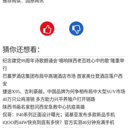
推荐阅读：
固原网讯


猜你还想看：
纪念建党99周年诗歌朗诵会‘唱响陕西老百姓心中的歌’隆重举
行
巴塞罗酒店集团布局中高端酒店市场 首家奥仕登酒店落户西
安
捷途X95、吉利豪越，中国品牌为何争相布局中大型SUV市场
40万只公鸡滞销 多方助力兴平养殖户打开销路
陕西书画名家慰问西安急救中心抗疫英雄
侃哥：P40系列正面设计曝光；诺基亚发布多款新品手机
iQOO的44W快充到底有多快？官方实测46分钟充满手机