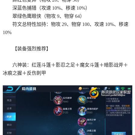
深蓝色捕猎（攻速 10%、移速 10%）
翠绿色鹰眼侠（物攻 9、物穿 64）
符文总特性加持：物攻 29、物穿 100、攻速 10%、移速
10%
【装备强烈推荐】
六神装：红莲斗篷＋影忍之足＋魔女斗篷＋暗影战斧＋
冰痕之握＋反伤刺甲