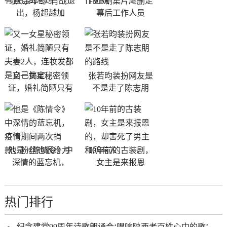
《庆余年2》肖战退
TVB剧集片尾删走
出，杨超越加
幕后工作人员
又一女星秘密领
张若昀装扮网友是
证，婚礼简陋只有
不是走了陈志朋
他是《陈情令》中
10年前的古装剧，
深情的蓝忘机，
女主是来报恩
热门排行
纪念建党99周年诗歌朗诵会‘唱响陕西老百姓心中的歌’隆重举行